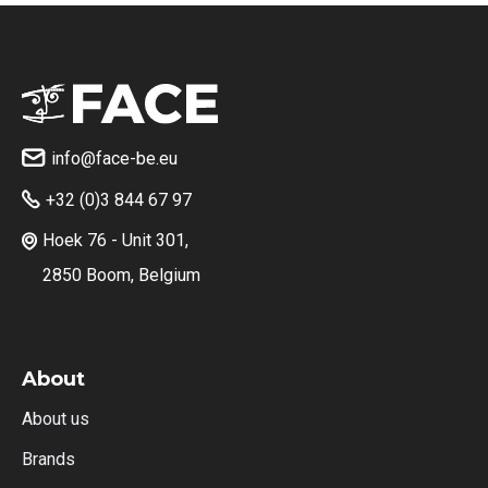
info@face-be.eu

+32 (0)3 844 67 97

Hoek 76 - Unit 301,

2850 Boom, Belgium
About
About us
Brands